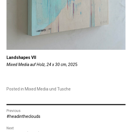
Landshapes VII
Mixed Media auf Holz, 24 x 30 cm, 202
5
Posted in
Mixed Media und Tusche
Beitragsnavigation
Previous
Previous
#headintheclouds
post:
Next